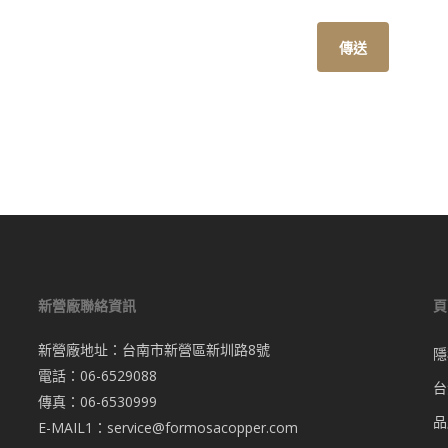
新營廠聯絡資訊
頁
新營廠地址：台南市新營區新圳路8號
隱
電話：06-6529088
台
傳真：06-6530999
品
E-MAIL1：
service@formosacopper.com